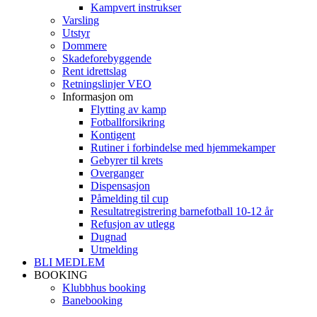
Kampvert instrukser
Varsling
Utstyr
Dommere
Skadeforebyggende
Rent idrettslag
Retningslinjer VEO
Informasjon om
Flytting av kamp
Fotballforsikring
Kontigent
Rutiner i forbindelse med hjemmekamper
Gebyrer til krets
Overganger
Dispensasjon
Påmelding til cup
Resultatregistrering barnefotball 10-12 år
Refusjon av utlegg
Dugnad
Utmelding
BLI MEDLEM
BOOKING
Klubbhus booking
Banebooking