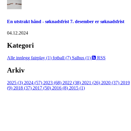
En utstrakt hånd - søknadsfrist 7. desember er søknadsfrist
04.12.2024
Kategori
Alle innlegg
fairplay (1)
fotball (7)
Salhus (1)
RSS
Arkiv
2025 (3)
2024 (57)
2023 (68)
2022 (38)
2021 (26)
2020 (37)
2019
(9)
2018 (37)
2017 (50)
2016 (8)
2015 (1)
FK Bergen Nord