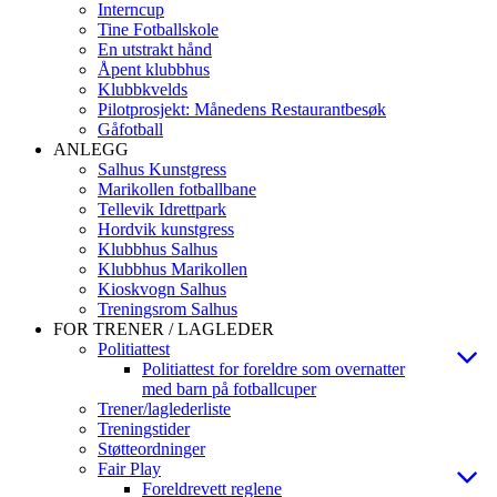
Interncup
Tine Fotballskole
En utstrakt hånd
Åpent klubbhus
Klubbkvelds
Pilotprosjekt: Månedens Restaurantbesøk
Gåfotball
ANLEGG
Salhus Kunstgress
Marikollen fotballbane
Tellevik Idrettpark
Hordvik kunstgress
Klubbhus Salhus
Klubbhus Marikollen
Kioskvogn Salhus
Treningsrom Salhus
FOR TRENER / LAGLEDER
Politiattest
Politiattest for foreldre som overnatter
med barn på fotballcuper
Trener/laglederliste
Treningstider
Støtteordninger
Fair Play
Foreldrevett reglene