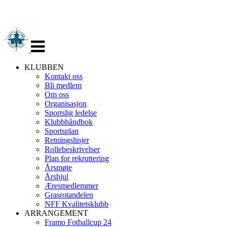
Veksle
navigasjon
KLUBBEN
Kontakt oss
Bli medlem
Om oss
Organisasjon
Sportslig ledelse
Klubbhåndbok
Sportsplan
Retningslinjer
Rollebeskrivelser
Plan for rekruttering
Årsmøte
Årshjul
Æresmedlemmer
Grasrotandelen
NFF Kvalitetsklubb
ARRANGEMENT
Framo Fotballcup 24