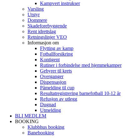
Kampvert instrukser
Varsling
Utstyr
Dommere
Skadeforebyggende
Rent idrettslag
Retningslinjer VEO
Informasjon om
Flytting av kamp
Fotballforsikring
Kontigent
Rutiner i forbindelse med hjemmekamper
Gebyrer til krets
Overganger
Dispensasjon
Påmelding til cup
Resultatregistrering barnefotball 10-12 år
Refusjon av utlegg
Dugnad
Utmelding
BLI MEDLEM
BOOKING
Klubbhus booking
Banebooking