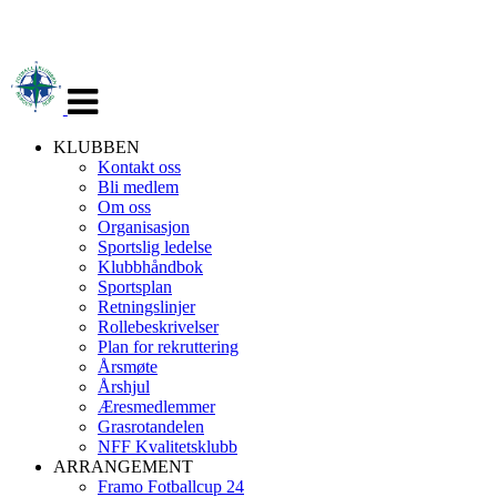
Veksle
navigasjon
KLUBBEN
Kontakt oss
Bli medlem
Om oss
Organisasjon
Sportslig ledelse
Klubbhåndbok
Sportsplan
Retningslinjer
Rollebeskrivelser
Plan for rekruttering
Årsmøte
Årshjul
Æresmedlemmer
Grasrotandelen
NFF Kvalitetsklubb
ARRANGEMENT
Framo Fotballcup 24