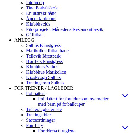
Interncup
Tine Fotballskole
En utstrakt hånd
Åpent klubbhus
Klubbkvelds
Pilotprosjekt: Månedens Restaurantbesøk
Gåfotball
ANLEGG
Salhus Kunstgress
Marikollen fotballbane
Tellevik Idrettpark
Hordvik kunstgress
Klubbhus Salhus
Klubbhus Marikollen
Kioskvogn Salhus
Treningsrom Salhus
FOR TRENER / LAGLEDER
Politiattest
Politiattest for foreldre som overnatter
med barn på fotballcuper
Trener/laglederliste
Treningstider
Støtteordninger
Fair Play
Foreldrevett reglene