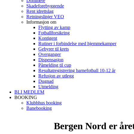
Dommere
Skadeforebyggende
Rent idrettslag
Retningslinjer VEO
Informasjon om
Flytting av kamp
Fotballforsikring
Kontigent
Rutiner i forbindelse med hjemmekamper
Gebyrer til krets
Overganger
Dispensasjon
Påmelding til cup
Resultatregistrering barnefotball 10-12 år
Refusjon av utlegg
Dugnad
Utmelding
BLI MEDLEM
BOOKING
Klubbhus booking
Banebooking
Bergen Nord er året