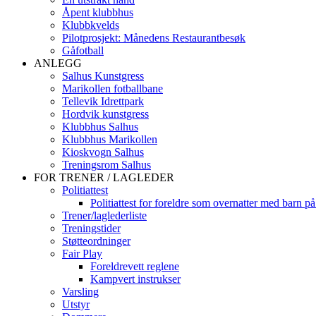
Åpent klubbhus
Klubbkvelds
Pilotprosjekt: Månedens Restaurantbesøk
Gåfotball
ANLEGG
Salhus Kunstgress
Marikollen fotballbane
Tellevik Idrettpark
Hordvik kunstgress
Klubbhus Salhus
Klubbhus Marikollen
Kioskvogn Salhus
Treningsrom Salhus
FOR TRENER / LAGLEDER
Politiattest
Politiattest for foreldre som overnatter med barn på
Trener/laglederliste
Treningstider
Støtteordninger
Fair Play
Foreldrevett reglene
Kampvert instrukser
Varsling
Utstyr