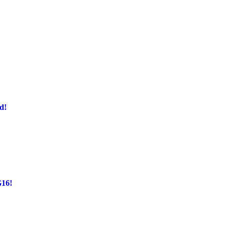
d!
G16!