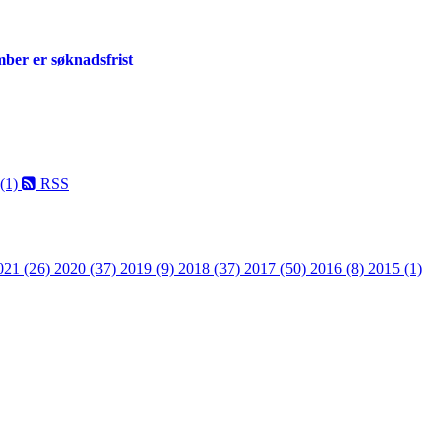
mber er søknadsfrist
 (1)
RSS
021 (26)
2020 (37)
2019 (9)
2018 (37)
2017 (50)
2016 (8)
2015 (1)