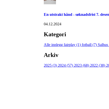
En utstrakt hånd - søknadsfrist 7. dese
04.12.2024
Kategori
Alle innlegg
fairplay (1)
fotball (7)
Salhus
Arkiv
2025 (3)
2024 (57)
2023 (68)
2022 (38)
2
FK Bergen Nord
Postboks 10 MYRDAL
5878 BERGEN