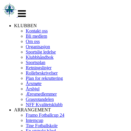
Veksle
navigasjon
KLUBBEN
Kontakt oss
Bli medlem
Om oss
Organisasjon
Sportslig ledelse
Klubbhåndbok
Sportsplan
Retningslinjer
Rollebeskrivelser
Plan for rekruttering
Årsmøte
Årshjul
Æresmedlemmer
Grasrotandelen
NFF Kvalitetsklubb
ARRANGEMENT
Framo Fotballcup 24
Interncup
Tine Fotballskole
En utstrakt hånd