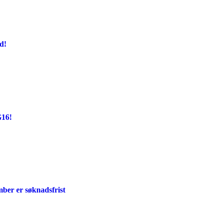
d!
G16!
mber er søknadsfrist