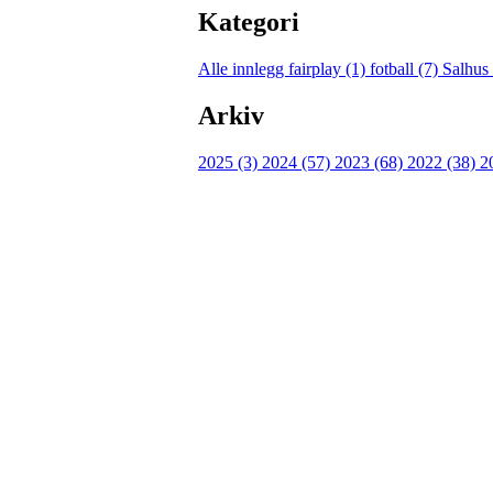
Kategori
Alle innlegg
fairplay (1)
fotball (7)
Salhus
Arkiv
2025 (3)
2024 (57)
2023 (68)
2022 (38)
2
FK Bergen Nord
Postboks 10 MYRDAL
5878 BERGEN
Org.nr: 882259102
post@bergennord.no