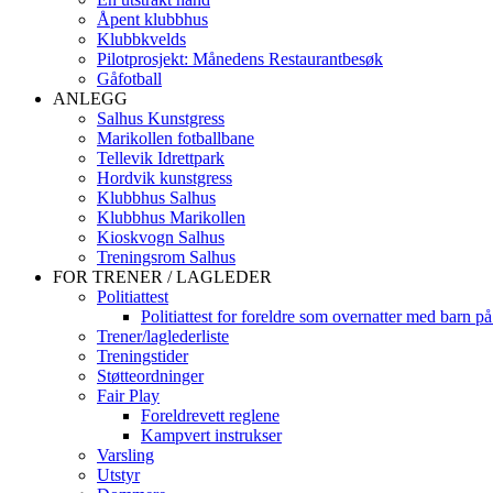
Åpent klubbhus
Klubbkvelds
Pilotprosjekt: Månedens Restaurantbesøk
Gåfotball
ANLEGG
Salhus Kunstgress
Marikollen fotballbane
Tellevik Idrettpark
Hordvik kunstgress
Klubbhus Salhus
Klubbhus Marikollen
Kioskvogn Salhus
Treningsrom Salhus
FOR TRENER / LAGLEDER
Politiattest
Politiattest for foreldre som overnatter med barn på
Trener/laglederliste
Treningstider
Støtteordninger
Fair Play
Foreldrevett reglene
Kampvert instrukser
Varsling
Utstyr