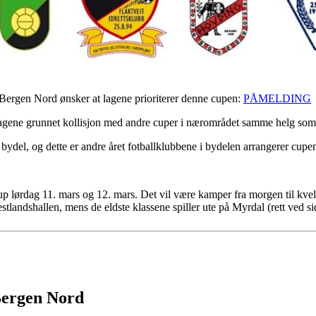
Bergen Nord ønsker at lagene prioriterer denne cupen:
PÅMELDING
nelagene grunnet kollisjon med andre cuper i nærområdet samme helg som
 bydel, og dette er andre året fotballklubbene i bydelen arrangerer cup
p lørdag 11. mars og 12. mars. Det vil være kamper fra morgen til kve
estlandshallen, mens de eldste klassene spiller ute på Myrdal (rett ved si
 Bergen Nord