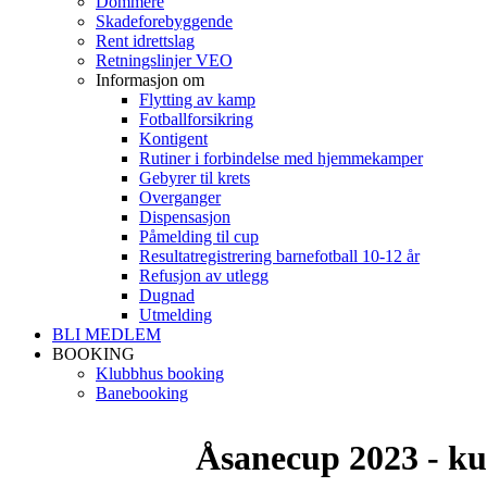
Dommere
Skadeforebyggende
Rent idrettslag
Retningslinjer VEO
Informasjon om
Flytting av kamp
Fotballforsikring
Kontigent
Rutiner i forbindelse med hjemmekamper
Gebyrer til krets
Overganger
Dispensasjon
Påmelding til cup
Resultatregistrering barnefotball 10-12 år
Refusjon av utlegg
Dugnad
Utmelding
BLI MEDLEM
BOOKING
Klubbhus booking
Banebooking
Åsanecup 2023 - ku