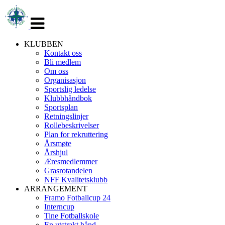
Veksle
navigasjon
KLUBBEN
Kontakt oss
Bli medlem
Om oss
Organisasjon
Sportslig ledelse
Klubbhåndbok
Sportsplan
Retningslinjer
Rollebeskrivelser
Plan for rekruttering
Årsmøte
Årshjul
Æresmedlemmer
Grasrotandelen
NFF Kvalitetsklubb
ARRANGEMENT
Framo Fotballcup 24
Interncup
Tine Fotballskole
En utstrakt hånd