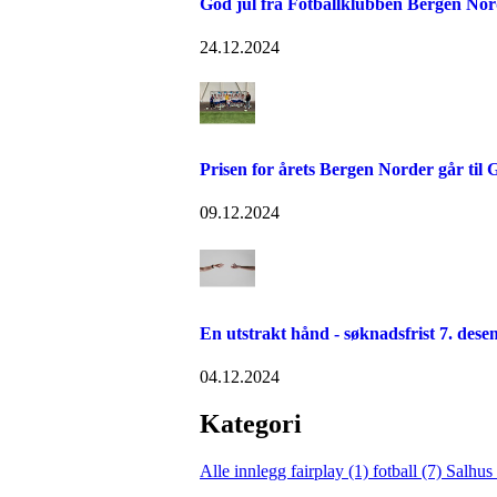
God jul fra Fotballklubben Bergen Nor
24.12.2024
Prisen for årets Bergen Norder går til 
09.12.2024
En utstrakt hånd - søknadsfrist 7. dese
04.12.2024
Kategori
Alle innlegg
fairplay (1)
fotball (7)
Salhus