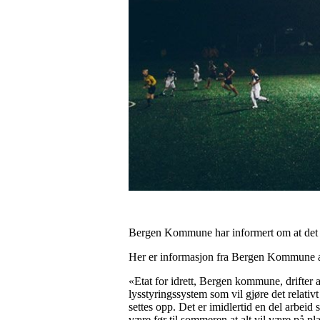
Bergen Kommune har informert om at det ikke
Her er informasjon fra Bergen Kommune 
«Etat for idrett, Bergen kommune, drifter a
lysstyringssystem som vil gjøre det relativ
settes opp. Det er imidlertid en del arbeid
være før til sommeren at alt vil være på pla