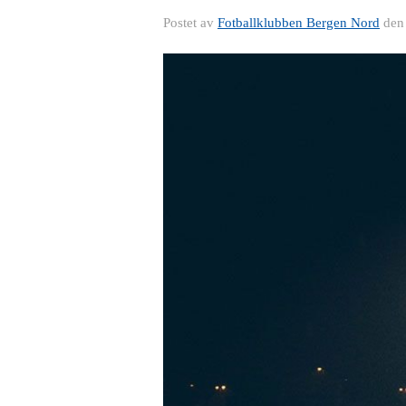
Postet av
Fotballklubben Bergen Nord
de