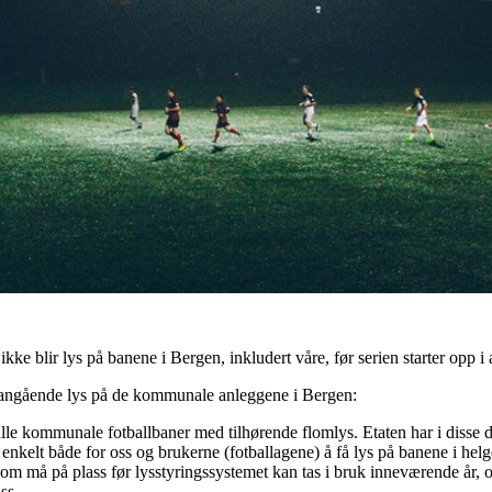
 blir lys på banene i Bergen, inkludert våre, før serien starter opp i a
angående lys på de kommunale anleggene i Bergen:
lle kommunale fotballbaner med tilhørende flomlys. Etaten har i disse dag
t enkelt både for oss og brukerne (fotballagene) å få lys på banene i he
 som må på plass før lysstyringssystemet kan tas i bruk inneværende år, 
ss.