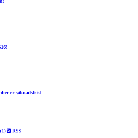
d!
G16!
mber er søknadsfrist
 (1)
RSS