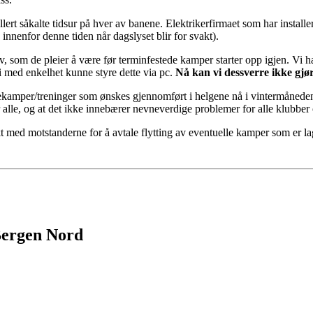
stallert såkalte tidsur på hver av banene. Elektrikerfirmaet som har installe
nnenfor denne tiden når dagslyset blir for svakt).
som de pleier å være før terminfestede kamper starter opp igjen. Vi har 
vi med enkelhet kunne styre dette via pc.
Nå kan vi dessverre ikke gjør
riekamper/treninger som ønskes gjennomført i helgene nå i vintermånede
for alle, og at det ikke innebærer nevneverdige problemer for alle klub
t med motstanderne for å avtale flytting av eventuelle kamper som er la
 Bergen Nord