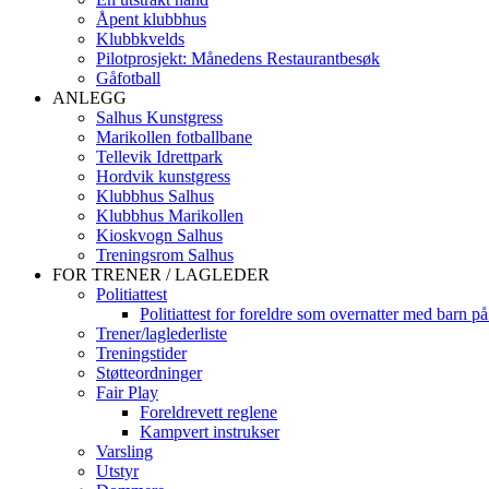
Åpent klubbhus
Klubbkvelds
Pilotprosjekt: Månedens Restaurantbesøk
Gåfotball
ANLEGG
Salhus Kunstgress
Marikollen fotballbane
Tellevik Idrettpark
Hordvik kunstgress
Klubbhus Salhus
Klubbhus Marikollen
Kioskvogn Salhus
Treningsrom Salhus
FOR TRENER / LAGLEDER
Politiattest
Politiattest for foreldre som overnatter med barn på
Trener/laglederliste
Treningstider
Støtteordninger
Fair Play
Foreldrevett reglene
Kampvert instrukser
Varsling
Utstyr