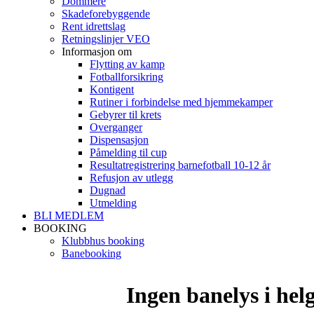
Dommere
Skadeforebyggende
Rent idrettslag
Retningslinjer VEO
Informasjon om
Flytting av kamp
Fotballforsikring
Kontigent
Rutiner i forbindelse med hjemmekamper
Gebyrer til krets
Overganger
Dispensasjon
Påmelding til cup
Resultatregistrering barnefotball 10-12 år
Refusjon av utlegg
Dugnad
Utmelding
BLI MEDLEM
BOOKING
Klubbhus booking
Banebooking
Ingen banelys i helg