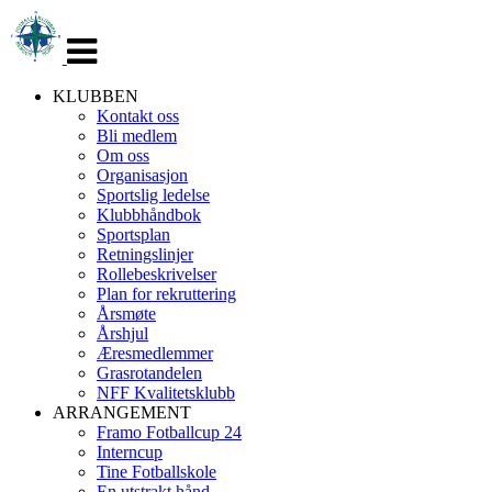
Veksle
navigasjon
KLUBBEN
Kontakt oss
Bli medlem
Om oss
Organisasjon
Sportslig ledelse
Klubbhåndbok
Sportsplan
Retningslinjer
Rollebeskrivelser
Plan for rekruttering
Årsmøte
Årshjul
Æresmedlemmer
Grasrotandelen
NFF Kvalitetsklubb
ARRANGEMENT
Framo Fotballcup 24
Interncup
Tine Fotballskole
En utstrakt hånd