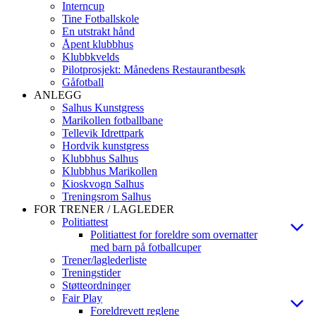
Interncup
Tine Fotballskole
En utstrakt hånd
Åpent klubbhus
Klubbkvelds
Pilotprosjekt: Månedens Restaurantbesøk
Gåfotball
ANLEGG
Salhus Kunstgress
Marikollen fotballbane
Tellevik Idrettpark
Hordvik kunstgress
Klubbhus Salhus
Klubbhus Marikollen
Kioskvogn Salhus
Treningsrom Salhus
FOR TRENER / LAGLEDER
Politiattest
Politiattest for foreldre som overnatter
med barn på fotballcuper
Trener/laglederliste
Treningstider
Støtteordninger
Fair Play
Foreldrevett reglene