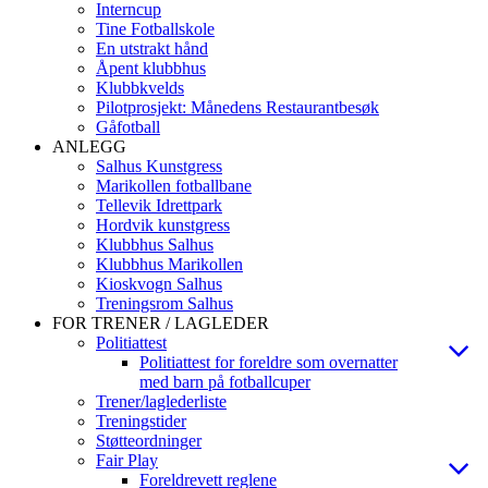
Interncup
Tine Fotballskole
En utstrakt hånd
Åpent klubbhus
Klubbkvelds
Pilotprosjekt: Månedens Restaurantbesøk
Gåfotball
ANLEGG
Salhus Kunstgress
Marikollen fotballbane
Tellevik Idrettpark
Hordvik kunstgress
Klubbhus Salhus
Klubbhus Marikollen
Kioskvogn Salhus
Treningsrom Salhus
FOR TRENER / LAGLEDER
Politiattest
Politiattest for foreldre som overnatter
med barn på fotballcuper
Trener/laglederliste
Treningstider
Støtteordninger
Fair Play
Foreldrevett reglene