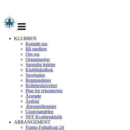
Veksle
navigasjon
KLUBBEN
Kontakt oss
Bli medlem
Om oss
Organisasjon
Sportslig ledelse
Klubbhåndbok
Sportsplan
Retningslinjer
Rollebeskrivelser
Plan for rekruttering
Årsmøte
Årshjul
Æresmedlemmer
Grasrotandelen
NFF Kvalitetsklubb
ARRANGEMENT
Framo Fotballcup 24