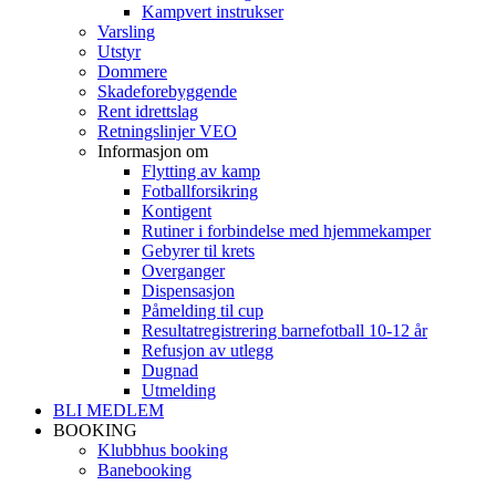
Kampvert instrukser
Varsling
Utstyr
Dommere
Skadeforebyggende
Rent idrettslag
Retningslinjer VEO
Informasjon om
Flytting av kamp
Fotballforsikring
Kontigent
Rutiner i forbindelse med hjemmekamper
Gebyrer til krets
Overganger
Dispensasjon
Påmelding til cup
Resultatregistrering barnefotball 10-12 år
Refusjon av utlegg
Dugnad
Utmelding
BLI MEDLEM
BOOKING
Klubbhus booking
Banebooking