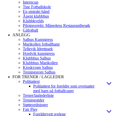
Interncup
Tine Fotballskole
En utstrakt hånd
Åpent klubbhus
Klubbkvelds
Pilotprosjekt: Månedens Restaurantbesøk
Gåfotball
ANLEGG
Salhus Kunstgress
Marikollen fotballbane
Tellevik Idrettpark
Hordvik kunstgress
Klubbhus Salhus
Klubbhus Marikollen
Kioskvogn Salhus
Treningsrom Salhus
FOR TRENER / LAGLEDER
Politiattest
Politiattest for foreldre som overnatter
med barn på fotballcuper
Trener/laglederliste
Treningstider
Støtteordninger
Fair Play
Foreldrevett reglene