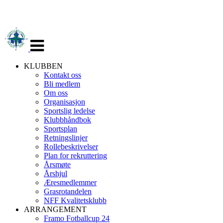
Veksle
navigasjon
KLUBBEN
Kontakt oss
Bli medlem
Om oss
Organisasjon
Sportslig ledelse
Klubbhåndbok
Sportsplan
Retningslinjer
Rollebeskrivelser
Plan for rekruttering
Årsmøte
Årshjul
Æresmedlemmer
Grasrotandelen
NFF Kvalitetsklubb
ARRANGEMENT
Framo Fotballcup 24