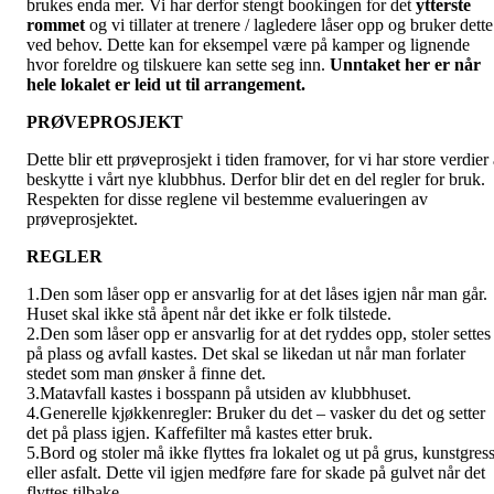
brukes enda mer. Vi har derfor stengt bookingen for det
ytterste
rommet
og vi tillater at trenere / lagledere låser opp og bruker dette
ved behov. Dette kan for eksempel være på kamper og lignende
hvor foreldre og tilskuere kan sette seg inn.
Unntaket her er når
hele lokalet er leid ut til arrangement.
PRØVEPROSJEKT
Dette blir ett prøveprosjekt i tiden framover, for vi har store verdier
beskytte i vårt nye klubbhus. Derfor blir det en del regler for bruk.
Respekten for disse reglene vil bestemme evalueringen av
prøveprosjektet.
REGLER
1.Den som låser opp er ansvarlig for at det låses igjen når man går.
Huset skal ikke stå åpent når det ikke er folk tilstede.
2.Den som låser opp er ansvarlig for at det ryddes opp, stoler settes
på plass og avfall kastes. Det skal se likedan ut når man forlater
stedet som man ønsker å finne det.
3.Matavfall kastes i bosspann på utsiden av klubbhuset.
4.Generelle kjøkkenregler: Bruker du det – vasker du det og setter
det på plass igjen. Kaffefilter må kastes etter bruk.
5.Bord og stoler må ikke flyttes fra lokalet og ut på grus, kunstgres
eller asfalt. Dette vil igjen medføre fare for skade på gulvet når det
flyttes tilbake.