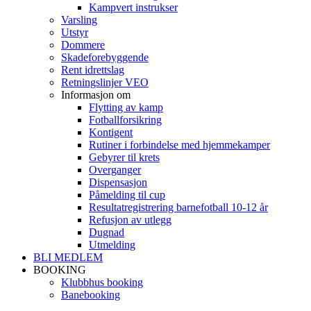
Kampvert instrukser
Varsling
Utstyr
Dommere
Skadeforebyggende
Rent idrettslag
Retningslinjer VEO
Informasjon om
Flytting av kamp
Fotballforsikring
Kontigent
Rutiner i forbindelse med hjemmekamper
Gebyrer til krets
Overganger
Dispensasjon
Påmelding til cup
Resultatregistrering barnefotball 10-12 år
Refusjon av utlegg
Dugnad
Utmelding
BLI MEDLEM
BOOKING
Klubbhus booking
Banebooking