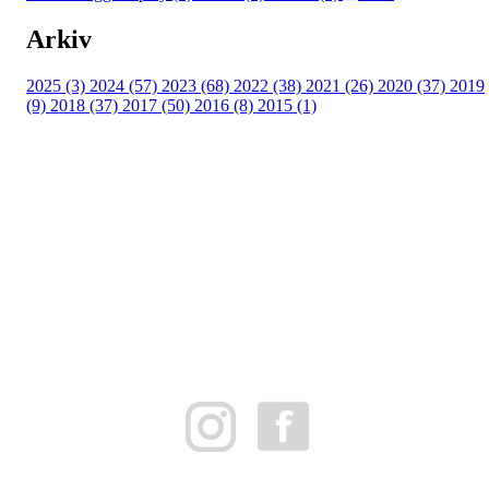
Arkiv
2025 (3)
2024 (57)
2023 (68)
2022 (38)
2021 (26)
2020 (37)
2019
(9)
2018 (37)
2017 (50)
2016 (8)
2015 (1)
FK Bergen Nord
Postboks 10 MYRDAL
5878 BERGEN
Org.nr: 882259102
post@bergennord.no