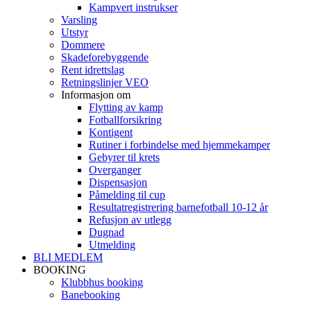
Kampvert instrukser
Varsling
Utstyr
Dommere
Skadeforebyggende
Rent idrettslag
Retningslinjer VEO
Informasjon om
Flytting av kamp
Fotballforsikring
Kontigent
Rutiner i forbindelse med hjemmekamper
Gebyrer til krets
Overganger
Dispensasjon
Påmelding til cup
Resultatregistrering barnefotball 10-12 år
Refusjon av utlegg
Dugnad
Utmelding
BLI MEDLEM
BOOKING
Klubbhus booking
Banebooking