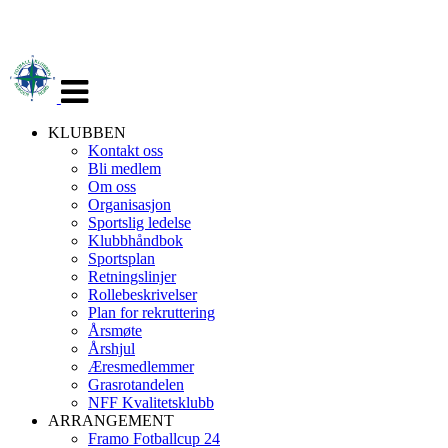
Veksle
navigasjon
KLUBBEN
Kontakt oss
Bli medlem
Om oss
Organisasjon
Sportslig ledelse
Klubbhåndbok
Sportsplan
Retningslinjer
Rollebeskrivelser
Plan for rekruttering
Årsmøte
Årshjul
Æresmedlemmer
Grasrotandelen
NFF Kvalitetsklubb
ARRANGEMENT
Framo Fotballcup 24