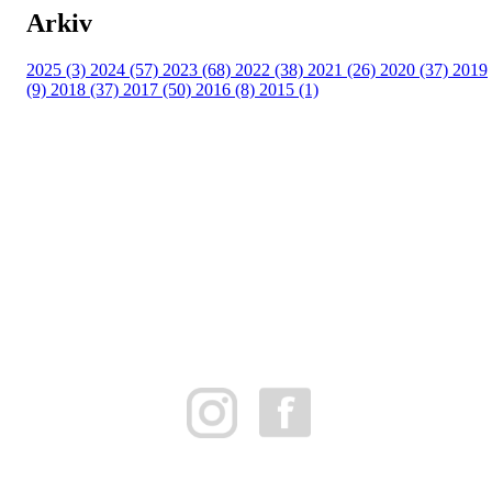
Arkiv
2025 (3)
2024 (57)
2023 (68)
2022 (38)
2021 (26)
2020 (37)
2019
(9)
2018 (37)
2017 (50)
2016 (8)
2015 (1)
FK Bergen Nord
Postboks 10 MYRDAL
5878 BERGEN
Org.nr: 882259102
post@bergennord.no