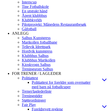
Interncup
Tine Fotballskole
En utstrakt hånd
Åpent klubbhus
Klubbkvelds
Pilotprosjekt: Månedens Restaurantbesøk
Gåfotball
ANLEGG
Salhus Kunstgress
Marikollen fotballbane
Tellevik Idrettpark
Hordvik kunstgress
Klubbhus Salhus
Klubbhus Marikollen
Kioskvogn Salhus
Treningsrom Salhus
FOR TRENER / LAGLEDER
Politiattest
Politiattest for foreldre som overnatter
med barn på fotballcuper
Trener/laglederliste
Treningstider
Støtteordninger
Fair Play
Foreldrevett reglene