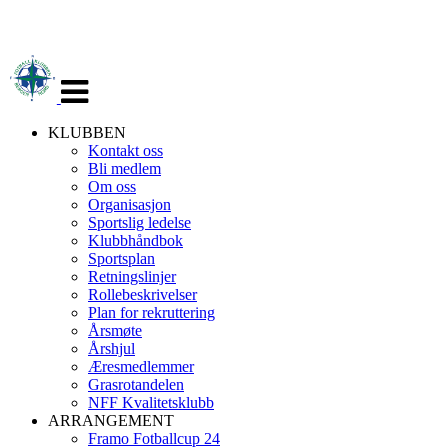
Veksle
navigasjon
KLUBBEN
Kontakt oss
Bli medlem
Om oss
Organisasjon
Sportslig ledelse
Klubbhåndbok
Sportsplan
Retningslinjer
Rollebeskrivelser
Plan for rekruttering
Årsmøte
Årshjul
Æresmedlemmer
Grasrotandelen
NFF Kvalitetsklubb
ARRANGEMENT
Framo Fotballcup 24