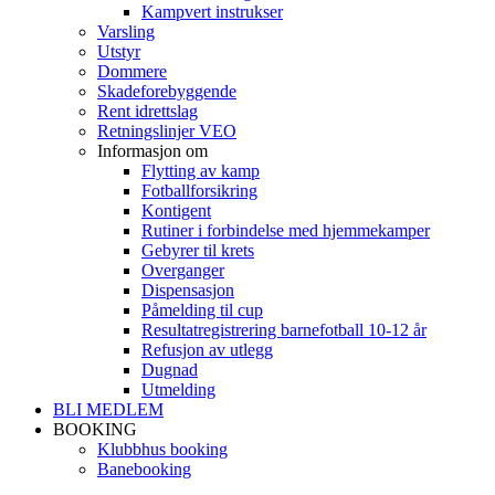
Kampvert instrukser
Varsling
Utstyr
Dommere
Skadeforebyggende
Rent idrettslag
Retningslinjer VEO
Informasjon om
Flytting av kamp
Fotballforsikring
Kontigent
Rutiner i forbindelse med hjemmekamper
Gebyrer til krets
Overganger
Dispensasjon
Påmelding til cup
Resultatregistrering barnefotball 10-12 år
Refusjon av utlegg
Dugnad
Utmelding
BLI MEDLEM
BOOKING
Klubbhus booking
Banebooking