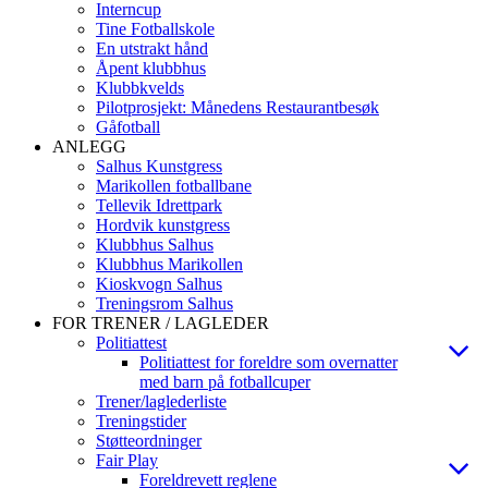
Interncup
Tine Fotballskole
En utstrakt hånd
Åpent klubbhus
Klubbkvelds
Pilotprosjekt: Månedens Restaurantbesøk
Gåfotball
ANLEGG
Salhus Kunstgress
Marikollen fotballbane
Tellevik Idrettpark
Hordvik kunstgress
Klubbhus Salhus
Klubbhus Marikollen
Kioskvogn Salhus
Treningsrom Salhus
FOR TRENER / LAGLEDER
Politiattest
Politiattest for foreldre som overnatter
med barn på fotballcuper
Trener/laglederliste
Treningstider
Støtteordninger
Fair Play
Foreldrevett reglene