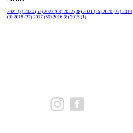
2025 (3)
2024 (57)
2023 (68)
2022 (38)
2021 (26)
2020 (37)
2019
(9)
2018 (37)
2017 (50)
2016 (8)
2015 (1)
FK Bergen Nord
Postboks 10 MYRDAL
5878 BERGEN
Org.nr: 882259102
post@bergennord.no