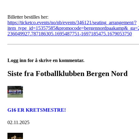
Billetter bestilles her:
https://ticketco.events/no/nb/events/346121/seating_arrangement/?
item_type_id=15357585&promocode=bergennordpaakamp&_ga=
236049927.787186305.1695487751-1697185475.1679053750
Logg inn for å skrive en kommentar.
Siste fra Fotballklubben Bergen Nord
G16 ER KRETSMESTRE!
02.11.2025