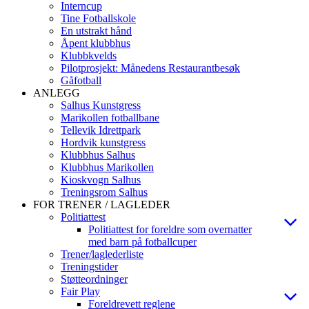
Interncup
Tine Fotballskole
En utstrakt hånd
Åpent klubbhus
Klubbkvelds
Pilotprosjekt: Månedens Restaurantbesøk
Gåfotball
ANLEGG
Salhus Kunstgress
Marikollen fotballbane
Tellevik Idrettpark
Hordvik kunstgress
Klubbhus Salhus
Klubbhus Marikollen
Kioskvogn Salhus
Treningsrom Salhus
FOR TRENER / LAGLEDER
Politiattest
Politiattest for foreldre som overnatter
med barn på fotballcuper
Trener/laglederliste
Treningstider
Støtteordninger
Fair Play
Foreldrevett reglene