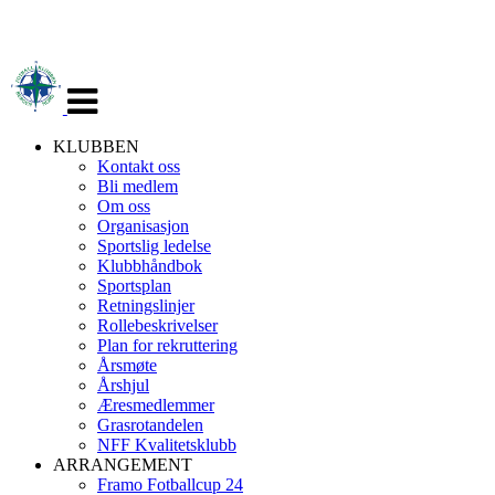
Veksle
navigasjon
KLUBBEN
Kontakt oss
Bli medlem
Om oss
Organisasjon
Sportslig ledelse
Klubbhåndbok
Sportsplan
Retningslinjer
Rollebeskrivelser
Plan for rekruttering
Årsmøte
Årshjul
Æresmedlemmer
Grasrotandelen
NFF Kvalitetsklubb
ARRANGEMENT
Framo Fotballcup 24