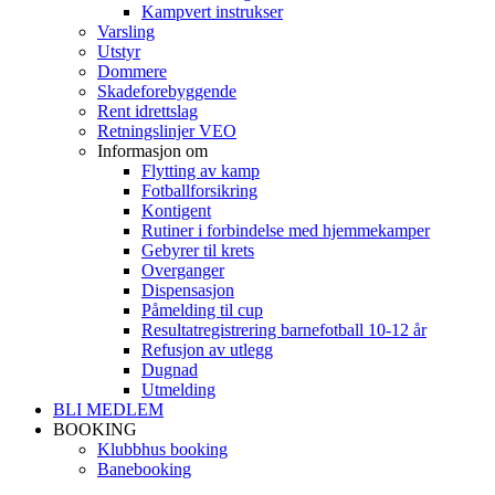
Kampvert instrukser
Varsling
Utstyr
Dommere
Skadeforebyggende
Rent idrettslag
Retningslinjer VEO
Informasjon om
Flytting av kamp
Fotballforsikring
Kontigent
Rutiner i forbindelse med hjemmekamper
Gebyrer til krets
Overganger
Dispensasjon
Påmelding til cup
Resultatregistrering barnefotball 10-12 år
Refusjon av utlegg
Dugnad
Utmelding
BLI MEDLEM
BOOKING
Klubbhus booking
Banebooking