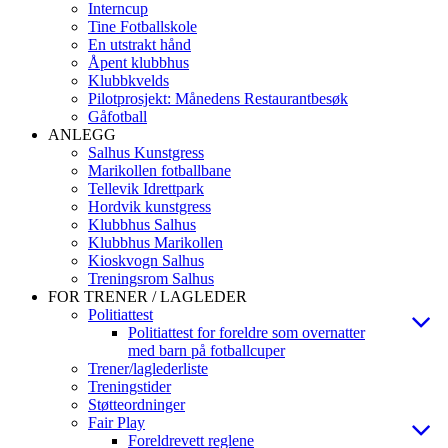
Interncup
Tine Fotballskole
En utstrakt hånd
Åpent klubbhus
Klubbkvelds
Pilotprosjekt: Månedens Restaurantbesøk
Gåfotball
ANLEGG
Salhus Kunstgress
Marikollen fotballbane
Tellevik Idrettpark
Hordvik kunstgress
Klubbhus Salhus
Klubbhus Marikollen
Kioskvogn Salhus
Treningsrom Salhus
FOR TRENER / LAGLEDER
Politiattest
Politiattest for foreldre som overnatter
med barn på fotballcuper
Trener/laglederliste
Treningstider
Støtteordninger
Fair Play
Foreldrevett reglene