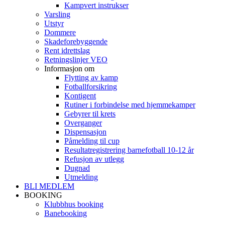
Kampvert instrukser
Varsling
Utstyr
Dommere
Skadeforebyggende
Rent idrettslag
Retningslinjer VEO
Informasjon om
Flytting av kamp
Fotballforsikring
Kontigent
Rutiner i forbindelse med hjemmekamper
Gebyrer til krets
Overganger
Dispensasjon
Påmelding til cup
Resultatregistrering barnefotball 10-12 år
Refusjon av utlegg
Dugnad
Utmelding
BLI MEDLEM
BOOKING
Klubbhus booking
Banebooking