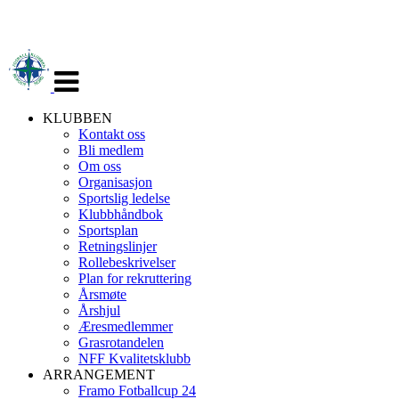
Veksle
navigasjon
KLUBBEN
Kontakt oss
Bli medlem
Om oss
Organisasjon
Sportslig ledelse
Klubbhåndbok
Sportsplan
Retningslinjer
Rollebeskrivelser
Plan for rekruttering
Årsmøte
Årshjul
Æresmedlemmer
Grasrotandelen
NFF Kvalitetsklubb
ARRANGEMENT
Framo Fotballcup 24