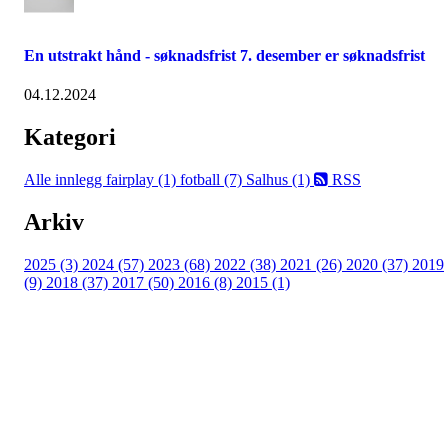
En utstrakt hånd - søknadsfrist 7. desember er søknadsfrist
04.12.2024
Kategori
Alle innlegg
fairplay (1)
fotball (7)
Salhus (1)
RSS
Arkiv
2025 (3)
2024 (57)
2023 (68)
2022 (38)
2021 (26)
2020 (37)
2019
(9)
2018 (37)
2017 (50)
2016 (8)
2015 (1)
FK Bergen Nord
Postboks 10 MYRDAL