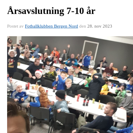
Årsavslutning 7-10 år
Postet av
Fotballklubben Bergen Nord
den
28. nov 2023