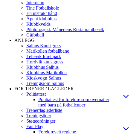
Interncup
Tine Fotballskole
En utstrakt hånd
Åpent klubbhus
Klubbkvelds
Pilotprosjekt: Månedens Restaurantbesøk
Gåfotball
ANLEGG
Salhus Kunstgress
Marikollen fotballbane
Tellevik Idrettpark
Hordvik kunstgress
Klubbhus Salhus
Klubbhus Marikollen
Kioskvogn Salhus
Treningsrom Salhus
FOR TRENER / LAGLEDER
Politiattest
Politiattest for foreldre som overnatter
med barn på fotballcuper
Trener/laglederliste
Treningstider
Støtteordninger
Fair Play
Foreldrevett reglene