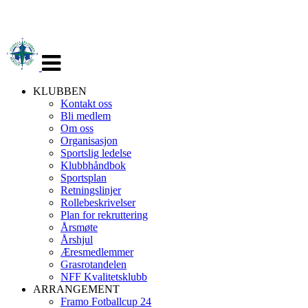
Veksle
navigasjon
KLUBBEN
Kontakt oss
Bli medlem
Om oss
Organisasjon
Sportslig ledelse
Klubbhåndbok
Sportsplan
Retningslinjer
Rollebeskrivelser
Plan for rekruttering
Årsmøte
Årshjul
Æresmedlemmer
Grasrotandelen
NFF Kvalitetsklubb
ARRANGEMENT
Framo Fotballcup 24