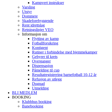
Kampvert instrukser
Varsling
Utstyr
Dommere
Skadeforebyggende
Rent idrettslag
Retningslinjer VEO
Informasjon om
Flytting av kamp
Fotballforsikring
Kontigent
Rutiner i forbindelse med hjemmekamper
Gebyrer til krets
Overganger
Dispensasjon
Påmelding til cup
Resultatregistrering barnefotball 10-12 år
Refusjon av utlegg
Dugnad
Utmelding
BLI MEDLEM
BOOKING
Klubbhus booking
Banebooking