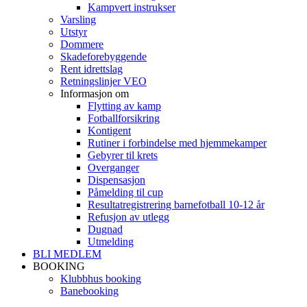
Kampvert instrukser
Varsling
Utstyr
Dommere
Skadeforebyggende
Rent idrettslag
Retningslinjer VEO
Informasjon om
Flytting av kamp
Fotballforsikring
Kontigent
Rutiner i forbindelse med hjemmekamper
Gebyrer til krets
Overganger
Dispensasjon
Påmelding til cup
Resultatregistrering barnefotball 10-12 år
Refusjon av utlegg
Dugnad
Utmelding
BLI MEDLEM
BOOKING
Klubbhus booking
Banebooking