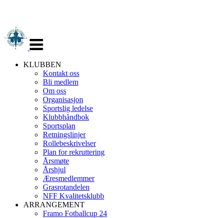
Veksle
navigasjon
KLUBBEN
Kontakt oss
Bli medlem
Om oss
Organisasjon
Sportslig ledelse
Klubbhåndbok
Sportsplan
Retningslinjer
Rollebeskrivelser
Plan for rekruttering
Årsmøte
Årshjul
Æresmedlemmer
Grasrotandelen
NFF Kvalitetsklubb
ARRANGEMENT
Framo Fotballcup 24