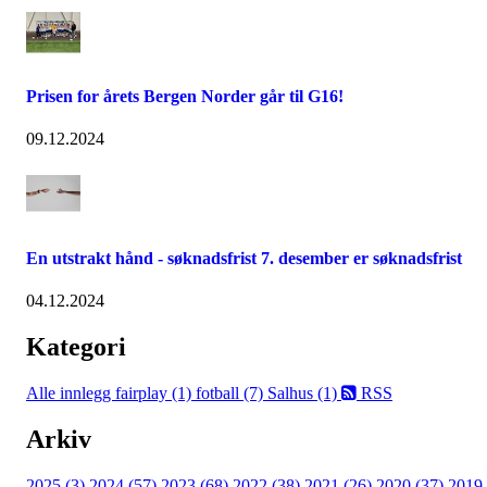
Prisen for årets Bergen Norder går til G16!
09.12.2024
En utstrakt hånd - søknadsfrist 7. desember er søknadsfrist
04.12.2024
Kategori
Alle innlegg
fairplay (1)
fotball (7)
Salhus (1)
RSS
Arkiv
2025 (3)
2024 (57)
2023 (68)
2022 (38)
2021 (26)
2020 (37)
2019