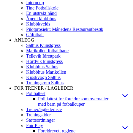
Interncup
Tine Fotballskole
En utstrakt hånd
Åpent klubbhus
Klubbkvelds
Pilotprosjekt: Månedens Restaurantbesøk
Gåfotball
ANLEGG
Salhus Kunstgress
Marikollen fotballbane
Tellevik Idrettpark
Hordvik kunstgress
Klubbhus Salhus
Klubbhus Marikollen
Kioskvogn Salhus
Treningsrom Salhus
FOR TRENER / LAGLEDER
Politiattest
Politiattest for foreldre som overnatter
med barn på fotballcuper
Trener/laglederliste
Treningstider
Støtteordninger
Fair Play
Foreldrevett reglene