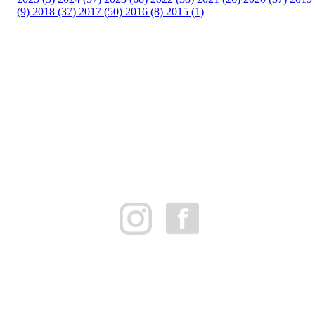
(9)
2018 (37)
2017 (50)
2016 (8)
2015 (1)
FK Bergen Nord
Postboks 10 MYRDAL
5878 BERGEN
Org.nr: 882259102
post@bergennord.no