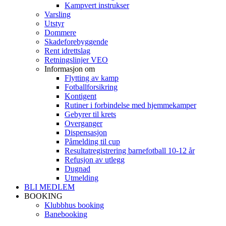
Kampvert instrukser
Varsling
Utstyr
Dommere
Skadeforebyggende
Rent idrettslag
Retningslinjer VEO
Informasjon om
Flytting av kamp
Fotballforsikring
Kontigent
Rutiner i forbindelse med hjemmekamper
Gebyrer til krets
Overganger
Dispensasjon
Påmelding til cup
Resultatregistrering barnefotball 10-12 år
Refusjon av utlegg
Dugnad
Utmelding
BLI MEDLEM
BOOKING
Klubbhus booking
Banebooking