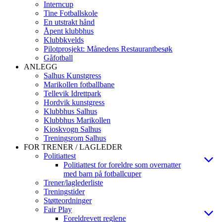
Interncup
Tine Fotballskole
En utstrakt hånd
Åpent klubbhus
Klubbkvelds
Pilotprosjekt: Månedens Restaurantbesøk
Gåfotball
ANLEGG
Salhus Kunstgress
Marikollen fotballbane
Tellevik Idrettpark
Hordvik kunstgress
Klubbhus Salhus
Klubbhus Marikollen
Kioskvogn Salhus
Treningsrom Salhus
FOR TRENER / LAGLEDER
Politiattest
Politiattest for foreldre som overnatter
med barn på fotballcuper
Trener/laglederliste
Treningstider
Støtteordninger
Fair Play
Foreldrevett reglene