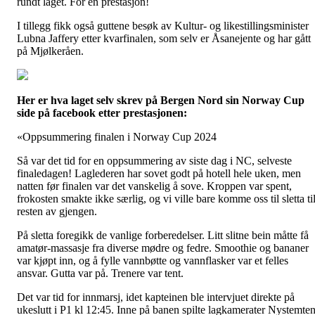
rundt laget. For en prestasjon!
I tillegg fikk også guttene besøk av Kultur- og likestillingsminister
Lubna Jaffery etter kvarfinalen, som selv er Åsanejente og har gått
på Mjølkeråen.
Her er hva laget selv skrev på Bergen Nord sin Norway Cup
side på facebook etter prestasjonen:
«Oppsummering finalen i Norway Cup 2024
Så var det tid for en oppsummering av siste dag i NC, selveste
finaledagen! Laglederen har sovet godt på hotell hele uken, men
natten før finalen var det vanskelig å sove. Kroppen var spent,
frokosten smakte ikke særlig, og vi ville bare komme oss til sletta ti
resten av gjengen.
På sletta foregikk de vanlige forberedelser. Litt slitne bein måtte få
amatør-massasje fra diverse mødre og fedre. Smoothie og bananer
var kjøpt inn, og å fylle vannbøtte og vannflasker var et felles
ansvar. Gutta var på. Trenere var tent.
Det var tid for innmarsj, idet kapteinen ble intervjuet direkte på
ukeslutt i P1 kl 12:45. Inne på banen spilte lagkamerater Nystemten