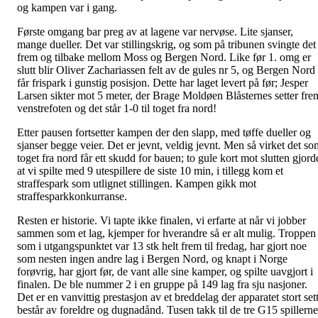
og kampen var i gang.
Første omgang bar preg av at lagene var nervøse. Lite sjanser,
mange dueller. Det var stillingskrig, og som på tribunen svingte det
frem og tilbake mellom Moss og Bergen Nord. Like før 1. omg er
slutt blir Oliver Zachariassen felt av de gules nr 5, og Bergen Nord
får frispark i gunstig posisjon. Dette har laget levert på før; Jesper
Larsen sikter mot 5 meter, der Brage Moldøen Blåsternes setter fre
venstrefoten og det står 1-0 til toget fra nord!
Etter pausen fortsetter kampen der den slapp, med tøffe dueller og
sjanser begge veier. Det er jevnt, veldig jevnt. Men så virket det so
toget fra nord får ett skudd for bauen; to gule kort mot slutten gjord
at vi spilte med 9 utespillere de siste 10 min, i tillegg kom et
straffespark som utlignet stillingen. Kampen gikk mot
straffesparkkonkurranse.
Resten er historie. Vi tapte ikke finalen, vi erfarte at når vi jobber
sammen som et lag, kjemper for hverandre så er alt mulig. Troppen
som i utgangspunktet var 13 stk helt frem til fredag, har gjort noe
som nesten ingen andre lag i Bergen Nord, og knapt i Norge
forøvrig, har gjort før, de vant alle sine kamper, og spilte uavgjort i
finalen. De ble nummer 2 i en gruppe på 149 lag fra sju nasjoner.
Det er en vanvittig prestasjon av et breddelag der apparatet stort set
består av foreldre og dugnadånd. Tusen takk til de tre G15 spillerne