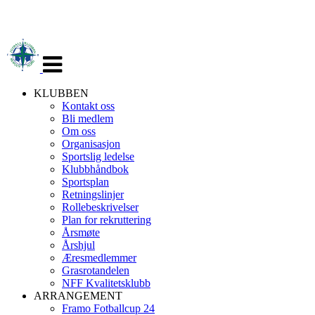
Veksle
navigasjon
KLUBBEN
Kontakt oss
Bli medlem
Om oss
Organisasjon
Sportslig ledelse
Klubbhåndbok
Sportsplan
Retningslinjer
Rollebeskrivelser
Plan for rekruttering
Årsmøte
Årshjul
Æresmedlemmer
Grasrotandelen
NFF Kvalitetsklubb
ARRANGEMENT
Framo Fotballcup 24