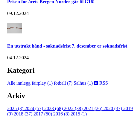
Prisen for årets Bergen Norder går til G16!
09.12.2024
En utstrakt hånd - søknadsfrist 7. desember er søknadsfrist
04.12.2024
Kategori
Alle innlegg
fairplay (1)
fotball (7)
Salhus (1)
RSS
Arkiv
2025 (3)
2024 (57)
2023 (68)
2022 (38)
2021 (26)
2020 (37)
2019
(9)
2018 (37)
2017 (50)
2016 (8)
2015 (1)