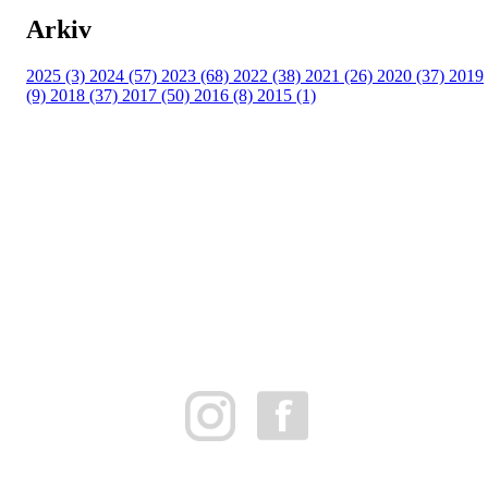
Arkiv
2025 (3)
2024 (57)
2023 (68)
2022 (38)
2021 (26)
2020 (37)
2019
(9)
2018 (37)
2017 (50)
2016 (8)
2015 (1)
FK Bergen Nord
Postboks 10 MYRDAL
5878 BERGEN
Org.nr: 882259102
post@bergennord.no