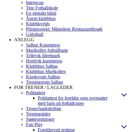
Interncup
Tine Fotballskole
En utstrakt hånd
Åpent klubbhus
Klubbkvelds
Pilotprosjekt: Månedens Restaurantbesøk
Gåfotball
ANLEGG
Salhus Kunstgress
Marikollen fotballbane
Tellevik Idrettpark
Hordvik kunstgress
Klubbhus Salhus
Klubbhus Marikollen
Kioskvogn Salhus
Treningsrom Salhus
FOR TRENER / LAGLEDER
Politiattest
Politiattest for foreldre som overnatter
med barn på fotballcuper
Trener/laglederliste
Treningstider
Støtteordninger
Fair Play
Foreldrevett reglene