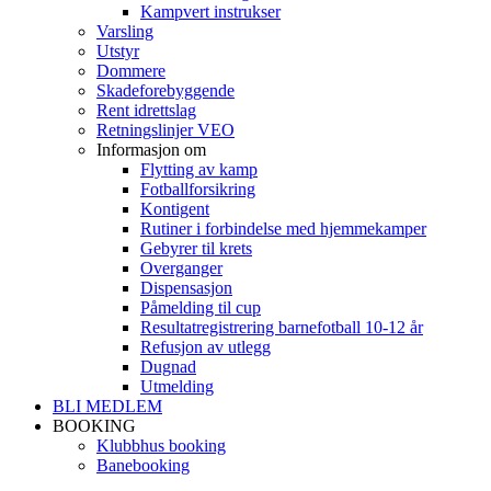
Kampvert instrukser
Varsling
Utstyr
Dommere
Skadeforebyggende
Rent idrettslag
Retningslinjer VEO
Informasjon om
Flytting av kamp
Fotballforsikring
Kontigent
Rutiner i forbindelse med hjemmekamper
Gebyrer til krets
Overganger
Dispensasjon
Påmelding til cup
Resultatregistrering barnefotball 10-12 år
Refusjon av utlegg
Dugnad
Utmelding
BLI MEDLEM
BOOKING
Klubbhus booking
Banebooking