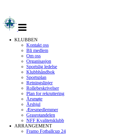
Veksle
navigasjon
KLUBBEN
Kontakt oss
Bli medlem
Om oss
Organisasjon
Sportslig ledelse
Klubbhåndbok
Sportsplan
Retningslinjer
Rollebeskrivelser
Plan for rekruttering
Årsmøte
Årshjul
Æresmedlemmer
Grasrotandelen
NFF Kvalitetsklubb
ARRANGEMENT
Framo Fotballcup 24