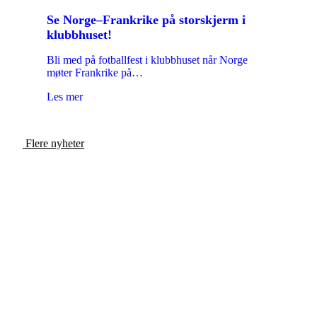
Se Norge–Frankrike på storskjerm i
klubbhuset!
Bli med på fotballfest i klubbhuset når Norge
møter Frankrike på…
Les mer
Flere nyheter
TRYGGHET - TRIVSEL -
TILHØRIGHET