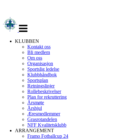
Veksle
navigasjon
KLUBBEN
Kontakt oss
Bli medlem
Om oss
Organisasjon
Sportslig ledelse
Klubbhåndbok
Sportsplan
Retningslinjer
Rollebeskrivelser
Plan for rekruttering
Årsmøte
Årshjul
Æresmedlemmer
Grasrotandelen
NFF Kvalitetsklubb
ARRANGEMENT
Framo Fotballcup 24