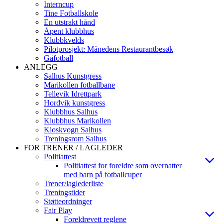
Interncup
Tine Fotballskole
En utstrakt hånd
Åpent klubbhus
Klubbkvelds
Pilotprosjekt: Månedens Restaurantbesøk
Gåfotball
ANLEGG
Salhus Kunstgress
Marikollen fotballbane
Tellevik Idrettpark
Hordvik kunstgress
Klubbhus Salhus
Klubbhus Marikollen
Kioskvogn Salhus
Treningsrom Salhus
FOR TRENER / LAGLEDER
Politiattest
Politiattest for foreldre som overnatter
med barn på fotballcuper
Trener/laglederliste
Treningstider
Støtteordninger
Fair Play
Foreldrevett reglene