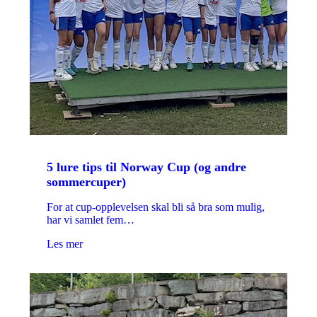
5 lure tips til Norway Cup (og andre
sommercuper)
For at cup-opplevelsen skal bli så bra som mulig,
har vi samlet fem…
Les mer