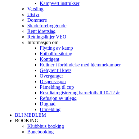
Kampvert instrukser
Varsling
Utstyr
Dommere
Skadeforebyggende
Rent idrettslag
Retningslinjer VEO
Informasjon om
Flytting av kamp
Fotballforsikring
Kontigent
Rutiner i forbindelse med hjemmekamper
Gebyrer til krets
Overganger
Dispensasjon
Påmelding til cup
Resultatregistrering barnefotball 10-12 år
Refusjon av utlegg
Dugnad
Utmelding
BLI MEDLEM
BOOKING
Klubbhus booking
Banebooking