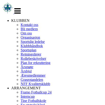
Veksle
navigasjon
KLUBBEN
Kontakt oss
Bli medlem
Om oss
Organisasjon
Sportslig ledelse
Klubbhåndbok
Sportsplan
Retningslinjer
Rollebeskrivelser
Plan for rekruttering
Årsmøte
Årshjul
Æresmedlemmer
Grasrotandelen
NFF Kvalitetsklubb
ARRANGEMENT
Framo Fotballcup 24
Interncup
Tine Fotballskole
En utstrakt hånd