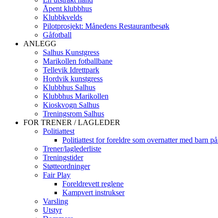
Åpent klubbhus
Klubbkvelds
Pilotprosjekt: Månedens Restaurantbesøk
Gåfotball
ANLEGG
Salhus Kunstgress
Marikollen fotballbane
Tellevik Idrettpark
Hordvik kunstgress
Klubbhus Salhus
Klubbhus Marikollen
Kioskvogn Salhus
Treningsrom Salhus
FOR TRENER / LAGLEDER
Politiattest
Politiattest for foreldre som overnatter med barn på
Trener/laglederliste
Treningstider
Støtteordninger
Fair Play
Foreldrevett reglene
Kampvert instrukser
Varsling
Utstyr