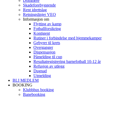
Dommere
Skadeforebyggende
Rent idrettslag
Retningslinjer VEO
Informasjon om
Flytting av kamp
Fotballforsikring
Kontigent
Rutiner i forbindelse med hjemmekamper
Gebyrer til krets
Overganger
Dispensasjon
Påmelding til cup
Resultatregistrering barnefotball 10-12 år
Refusjon av utlegg
Dugnad
Utmelding
BLI MEDLEM
BOOKING
Klubbhus booking
Banebooking