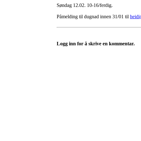
Søndag 12.02. 10-16/ferdig.
Påmelding til dugnad innen 31/01 til
heid
Logg inn for å skrive en kommentar.
FK Bergen Nord
Postboks 10 MYRDAL
5878 BERGEN
Org.nr: 882259102
post@bergennord.no