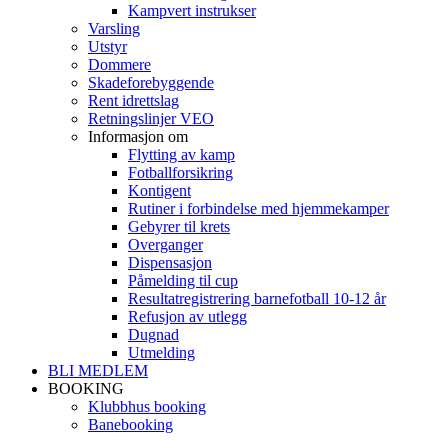
Kampvert instrukser
Varsling
Utstyr
Dommere
Skadeforebyggende
Rent idrettslag
Retningslinjer VEO
Informasjon om
Flytting av kamp
Fotballforsikring
Kontigent
Rutiner i forbindelse med hjemmekamper
Gebyrer til krets
Overganger
Dispensasjon
Påmelding til cup
Resultatregistrering barnefotball 10-12 år
Refusjon av utlegg
Dugnad
Utmelding
BLI MEDLEM
BOOKING
Klubbhus booking
Banebooking