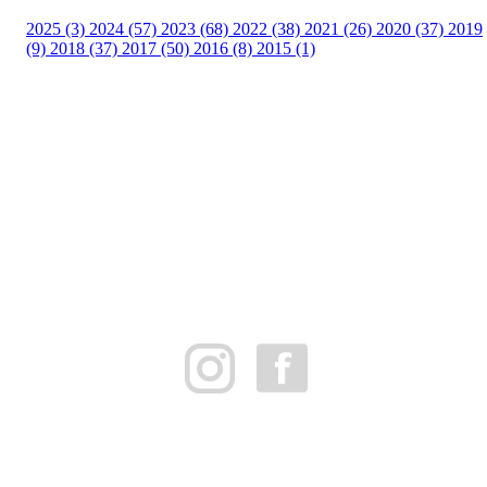
2025 (3)
2024 (57)
2023 (68)
2022 (38)
2021 (26)
2020 (37)
2019
(9)
2018 (37)
2017 (50)
2016 (8)
2015 (1)
FK Bergen Nord
Postboks 10 MYRDAL
5878 BERGEN
Org.nr: 882259102
post@bergennord.no