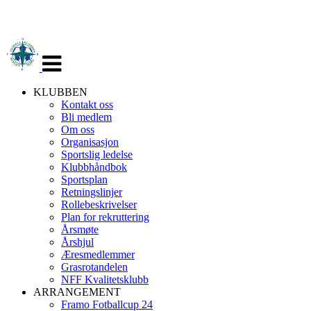
Veksle
navigasjon
KLUBBEN
Kontakt oss
Bli medlem
Om oss
Organisasjon
Sportslig ledelse
Klubbhåndbok
Sportsplan
Retningslinjer
Rollebeskrivelser
Plan for rekruttering
Årsmøte
Årshjul
Æresmedlemmer
Grasrotandelen
NFF Kvalitetsklubb
ARRANGEMENT
Framo Fotballcup 24