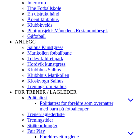
Interncup
Tine Fotballskole
En utstrakt hånd
Åpent klubbhus
Klubbkvelds
Pilotprosjekt: Månedens Restaurantbesøk
Gåfotball
ANLEGG
Salhus Kunstgress
Marikollen fotballbane
Tellevik Idrettpark
Hordvik kunstgress
Klubbhus Salhus
Klubbhus Marikollen
Kioskvogn Salhus
Treningsrom Salhus
FOR TRENER / LAGLEDER
Politiattest
Politiattest for foreldre som overnatter
med barn på fotballcuper
Trener/laglederliste
Treningstider
Støtteordninger
Fair Play
Foreldrevett reglene