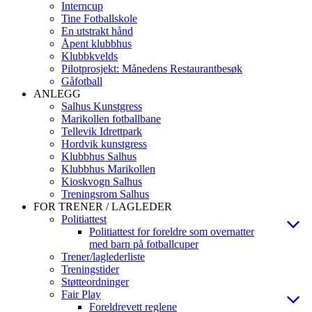
Interncup
Tine Fotballskole
En utstrakt hånd
Åpent klubbhus
Klubbkvelds
Pilotprosjekt: Månedens Restaurantbesøk
Gåfotball
ANLEGG
Salhus Kunstgress
Marikollen fotballbane
Tellevik Idrettpark
Hordvik kunstgress
Klubbhus Salhus
Klubbhus Marikollen
Kioskvogn Salhus
Treningsrom Salhus
FOR TRENER / LAGLEDER
Politiattest
Politiattest for foreldre som overnatter
med barn på fotballcuper
Trener/laglederliste
Treningstider
Støtteordninger
Fair Play
Foreldrevett reglene