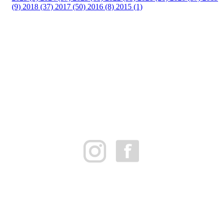
(9)
2018 (37)
2017 (50)
2016 (8)
2015 (1)
FK Bergen Nord
Postboks 10 MYRDAL
5878 BERGEN
Org.nr: 882259102
post@bergennord.no