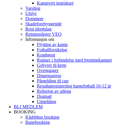
Kampvert instrukser
Varsling
Utstyr
Dommere
Skadeforebyggende
Rent idrettslag
Retningslinjer VEO
Informasjon om
Flytting av kamp
Fotballforsikring
Kontigent
Rutiner i forbindelse med hjemmekamper
Gebyrer til krets
Overganger
Dispensasjon
Påmelding til cup
Resultatregistrering barnefotball 10-12 år
Refusjon av utlegg
Dugnad
Utmelding
BLI MEDLEM
BOOKING
Klubbhus booking
Banebooking