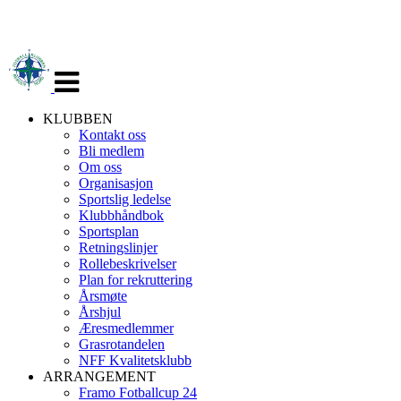
Veksle
navigasjon
KLUBBEN
Kontakt oss
Bli medlem
Om oss
Organisasjon
Sportslig ledelse
Klubbhåndbok
Sportsplan
Retningslinjer
Rollebeskrivelser
Plan for rekruttering
Årsmøte
Årshjul
Æresmedlemmer
Grasrotandelen
NFF Kvalitetsklubb
ARRANGEMENT
Framo Fotballcup 24