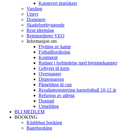
Kampvert instrukser
Varsling
Utstyr
Dommere
Skadeforebyggende
Rent idrettslag
Retningslinjer VEO
Informasjon om
Flytting av kamp
Fotballforsikring
Kontigent
Rutiner i forbindelse med hjemmekamper
Gebyrer til krets
Overganger
Dispensasjon
Påmelding til cup
Resultatregistrering barnefotball 10-12 år
Refusjon av utlegg
Dugnad
Utmelding
BLI MEDLEM
BOOKING
Klubbhus booking
Banebooking