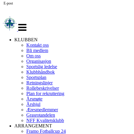
E-post
Veksle
navigasjon
KLUBBEN
Kontakt oss
Bli medlem
Om oss
Organisasjon
Sportslig ledelse
Klubbhåndbok
Sportsplan
Retningslinjer
Rollebeskrivelser
Plan for rekruttering
Årsmøte
Årshjul
Æresmedlemmer
Grasrotandelen
NFF Kvalitetsklubb
ARRANGEMENT
Framo Fotballcup 24