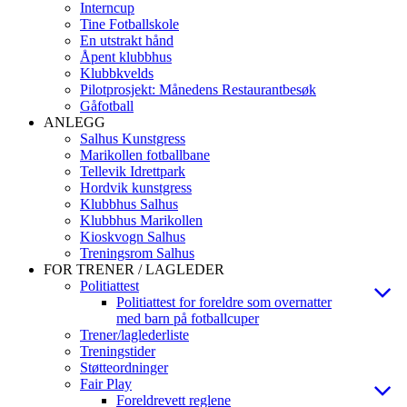
Interncup
Tine Fotballskole
En utstrakt hånd
Åpent klubbhus
Klubbkvelds
Pilotprosjekt: Månedens Restaurantbesøk
Gåfotball
ANLEGG
Salhus Kunstgress
Marikollen fotballbane
Tellevik Idrettpark
Hordvik kunstgress
Klubbhus Salhus
Klubbhus Marikollen
Kioskvogn Salhus
Treningsrom Salhus
FOR TRENER / LAGLEDER
Politiattest
Politiattest for foreldre som overnatter
med barn på fotballcuper
Trener/laglederliste
Treningstider
Støtteordninger
Fair Play
Foreldrevett reglene